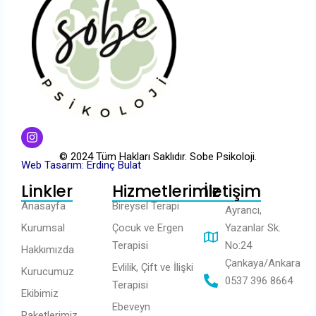
© 2024 Tüm Hakları Saklıdır. Sobe Psikoloji.
Web Tasarım: Erdinç Bulat
Linkler
Hizmetlerimiz
İletişim
Anasayfa
Bireysel Terapi
Ayrancı,
Kurumsal
Çocuk ve Ergen
Yazanlar Sk.
Terapisi
No:24
Hakkımızda
Çankaya/Ankara
Evlilik, Çift ve İlişki
Kurucumuz
0537 396 8664
Terapisi
Ekibimiz
Ebeveyn
Paketlerimiz