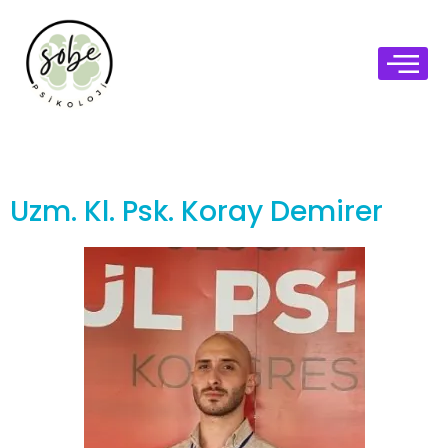
Elementor #703
Uzm. Kl. Psk. Koray Demirer